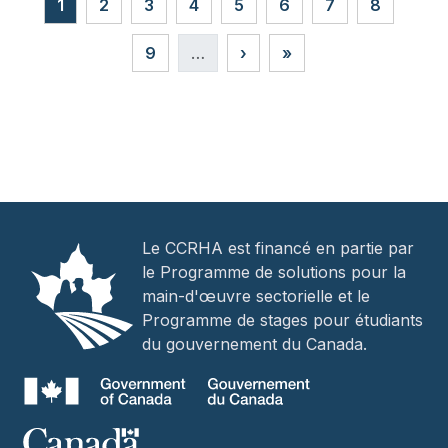
Page courante
Page
Page
Page
Page
Page
Page
Page
1
2
3
4
5
6
7
8
Page
Page suivante
Dernière page
9
…
›
»
Le CCRHA est financé en partie par
le Programme de solutions pour la
main-d'œuvre sectorielle et le
Programme de stages pour étudiants
du gouvernement du Canada.