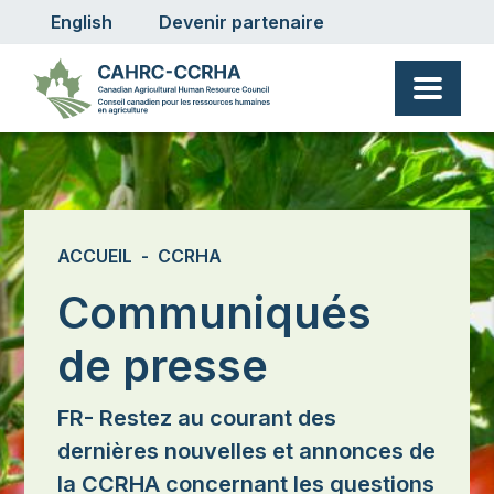
User account menu
Aller au contenu principal
English
Devenir partenaire
Fil d'Ariane
ACCUEIL
CCRHA
Communiqués
de presse
FR- Restez au courant des
dernières nouvelles et annonces de
la CCRHA concernant les questions