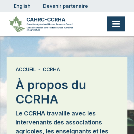
User account menu
Aller au contenu principal
English
Devenir partenaire
Fil d'Ariane
ACCUEIL
CCRHA
À propos du
CCRHA
Le CCRHA travaille avec les
intervenants des associations
agricoles, les enseignants et les