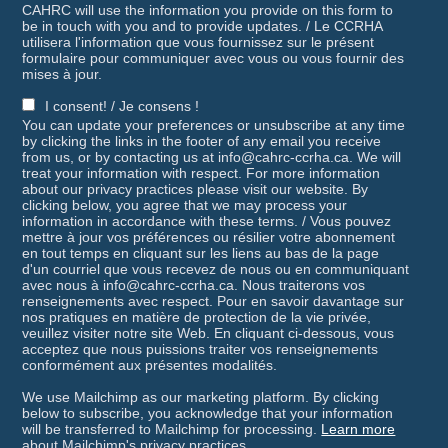
CAHRC will use the information you provide on this form to
be in touch with you and to provide updates. / Le CCRHA
utilisera l'information que vous fournissez sur le présent
formulaire pour communiquer avec vous ou vous fournir des
mises à jour.
I consent! / Je consens !
You can update your preferences or unsubscribe at any time
by clicking the links in the footer of any email you receive
from us, or by contacting us at info@cahrc-ccrha.ca. We will
treat your information with respect. For more information
about our privacy practices please visit our website. By
clicking below, you agree that we may process your
information in accordance with these terms. / Vous pouvez
mettre à jour vos préférences ou résilier votre abonnement
en tout temps en cliquant sur les liens au bas de la page
d'un courriel que vous recevez de nous ou en communiquant
avec nous à info@cahrc-ccrha.ca. Nous traiterons vos
renseignements avec respect. Pour en savoir davantage sur
nos pratiques en matière de protection de la vie privée,
veuillez visiter notre site Web. En cliquant ci-dessous, vous
acceptez que nous puissions traiter vos renseignements
conformément aux présentes modalités.
We use Mailchimp as our marketing platform. By clicking
below to subscribe, you acknowledge that your information
will be transferred to Mailchimp for processing.
Learn more
about Mailchimp's privacy practices.