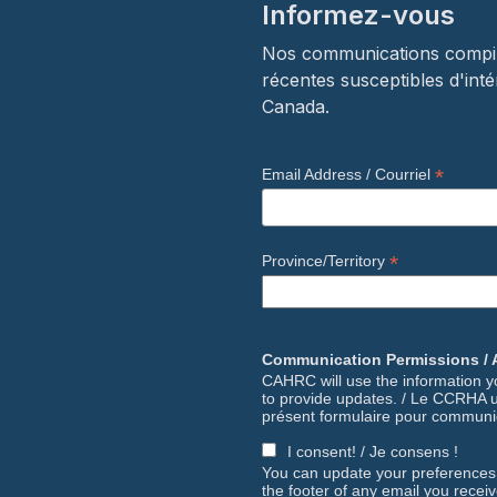
Informez-vous
Nos communications compilen
récentes susceptibles d'inté
Canada.
*
Email Address / Courriel
*
Province/Territory
Communication Permissions / 
CAHRC will use the information yo
to provide updates. / Le CCRHA ut
présent formulaire pour communiq
I consent! / Je consens !
You can update your preferences o
the footer of any email you recei