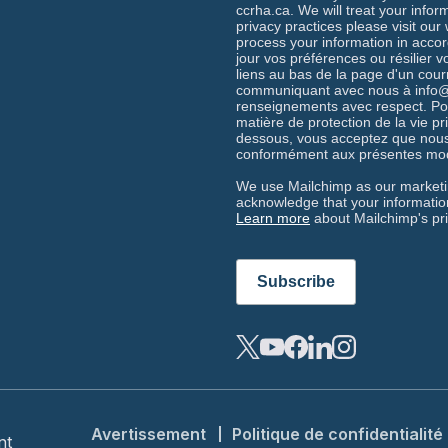
ccrha.ca. We will treat your info
privacy practices please visit ou
process your information in acco
jour vos préférences ou résilier 
liens au bas de la page d'un cou
communiquant avec nous à info@c
renseignements avec respect. Po
matière de protection de la vie pri
dessous, vous acceptez que nous
conformément aux présentes mod
We use Mailchimp as our marketin
acknowledge that your information
Learn more
about Mailchimp's pri
Footer menu
Avertissement
Politique de confidentialité
nt