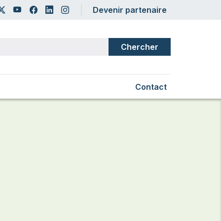
er account menu
Devenir partenaire
Secondary Main Na
Contact