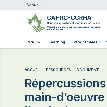
Aller au contenu principal
Accueil
Main navigation
CCRHA
Learning
Programmes
Fil d'Ariane
ACCUEIL
RESSOURCES
DOCUMENT
Répercussions
main-d’oeuvre 