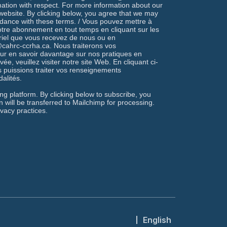
rmation with respect. For more information about our
r website. By clicking below, you agree that we may
rdance with these terms. / Vous pouvez mettre à
votre abonnement en tout temps en cliquant sur les
rriel que vous recevez de nous ou en
ahrc-ccrha.ca. Nous traiterons vos
ur en savoir davantage sur nos pratiques en
vée, veuillez visiter notre site Web. En cliquant ci-
 puissions traiter vos renseignements
alités.
g platform. By clicking below to subscribe, you
 will be transferred to Mailchimp for processing.
vacy practices.
English