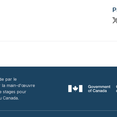
P
ie par le
r la main-d'œuvre
e stages pour
u Canada.