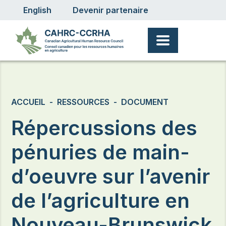
User account menu
Aller au contenu principal
English
Devenir partenaire
Fil d'Ariane
ACCUEIL
RESSOURCES
DOCUMENT
Répercussions des
pénuries de main-
d’oeuvre sur l’avenir
de l’agriculture en
Nouveau-Brunswick