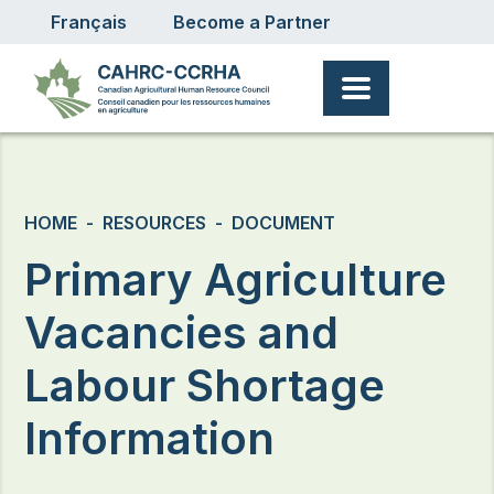
User account menu
Skip to main content
Français
Become a Partner
Breadcrumb
HOME
RESOURCES
DOCUMENT
Primary Agriculture
Vacancies and
Labour Shortage
Information