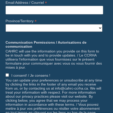
*
Email Address / Courriel
*
Province/Territory
Communication Permissions / Autorisations de
communication
CAHRC will use the information you provide on this form to
be in touch with you and to provide updates. / Le CCRHA
utilisera l'information que vous fournissez sur le présent
formulaire pour communiquer avec vous ou vous fournir des
mises à jour.
I consent! / Je consens !
You can update your preferences or unsubscribe at any time
by clicking the links in the footer of any email you receive
from us, or by contacting us at info@cahrc-ccrha.ca. We will
treat your information with respect. For more information
about our privacy practices please visit our website. By
clicking below, you agree that we may process your
information in accordance with these terms. / Vous pouvez
mettre à jour vos préférences ou résilier votre abonnement
en tout temps en cliquant sur les liens au bas de la page